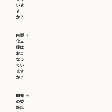
いま
す
か？
内製
化支
援は
おこ
なっ
てい
ます
か？
開発
の委
託以