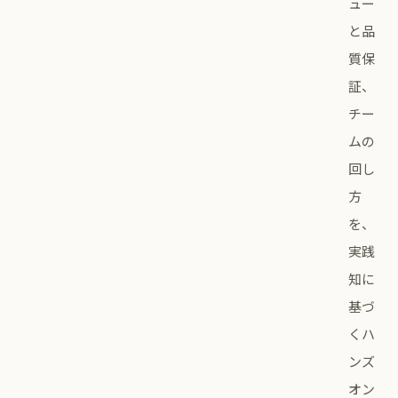
ュー
と品
質保
証、
チー
ムの
回し
方
を、
実践
知に
基づ
くハ
ンズ
オン