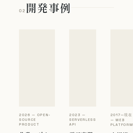
開発事例
02
2026 — OPEN-
2023 —
2017—現在
SOURCE
SERVERLESS
— WEB
PRODUCT
API
PLATFOR