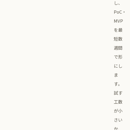
し、
PoC・
MVP
を最
短数
週間
で形
にし
ま
す。
試す
工数
が小
さい
か