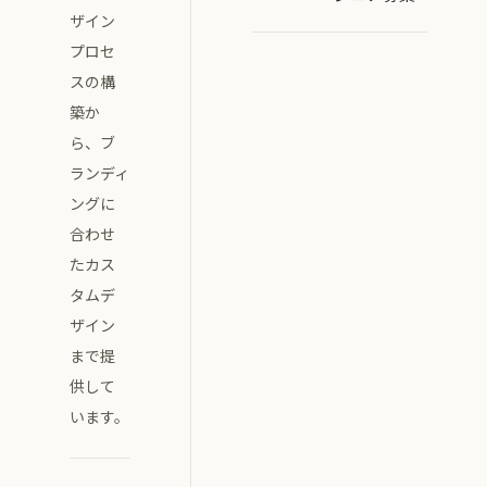
ザイン
プロセ
スの構
築か
ら、ブ
ランディ
ングに
合わせ
たカス
タムデ
ザイン
まで提
供して
います。