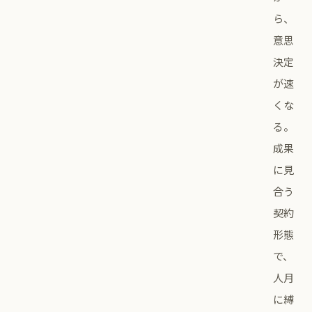
ら、
意思
決定
が速
くな
る。
成果
に見
合う
契約
形態
で、
人月
に縛