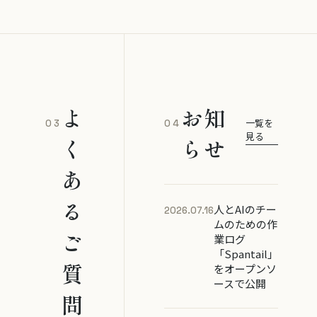
よ
お知
一覧を
03
04
見る
く
らせ
あ
る
人とAIのチー
2026.07.16
ムのための作
ご
業ログ
「Spantail」
質
をオープンソ
ースで公開
問