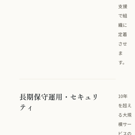
支援
で組
織に
定着
させ
ま
す。
長期保守運用・セキュリ
10年
ティ
を超え
る大規
模サー
ビスの