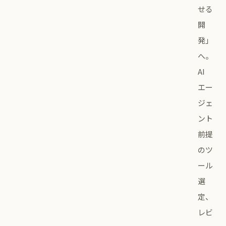
せる
開
発」
へ。
AI
エー
ジェ
ント
前提
のツ
ール
選
定、
レビ