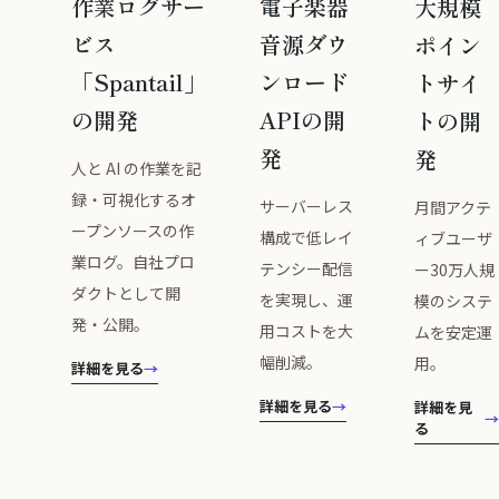
作業ログサー
電子楽器
大規模
ビス
音源ダウ
ポイン
「Spantail」
ンロード
トサイ
の開発
APIの開
トの開
発
発
人と AI の作業を記
録・可視化するオ
サーバーレス
月間アクテ
ープンソースの作
構成で低レイ
ィブユーザ
業ログ。自社プロ
テンシー配信
ー30万人規
ダクトとして開
を実現し、運
模のシステ
発・公開。
用コストを大
ムを安定運
幅削減。
用。
詳細を見る
→
詳細を見る
→
詳細を見
る