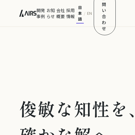
問
日
開発
お知
会社
採用
い
本
EN
/
事例
らせ
概要
情報
合
語
わ
せ
俊敏な知性を
確かな解へ。