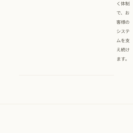
く体制
で、お
客様の
システ
ムを支
え続け
ます。