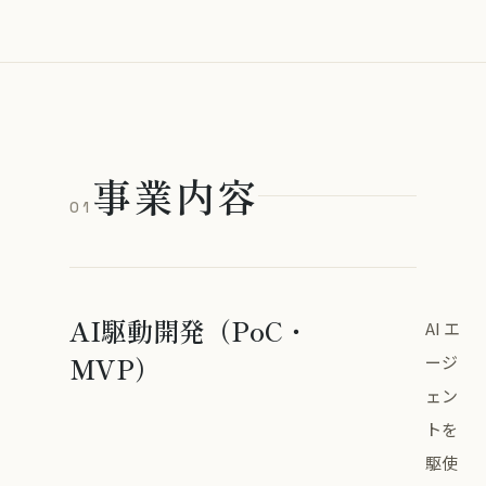
事業内容
01
AI駆動開発（PoC・
AI エ
MVP）
ージ
ェン
トを
駆使