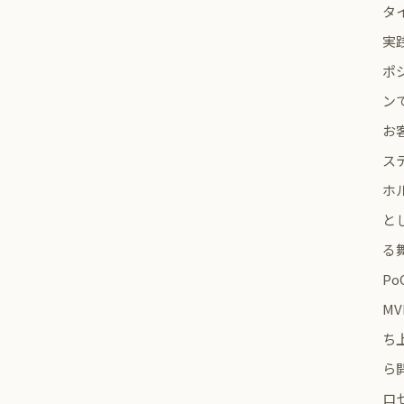
タ
実
ポ
ン
お
ス
ホ
と
る
Po
MV
ち
ら
ロ