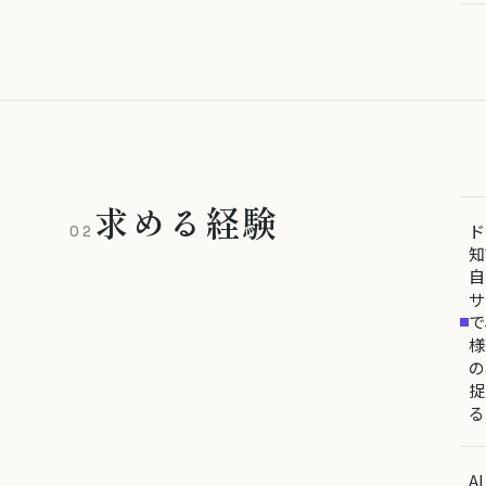
求める経験
ド
02
知
自
サ
で
様
の
捉
る
A