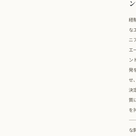
ン
経
な
ニア
エ
ン
発
せ
決
質
を
—
な