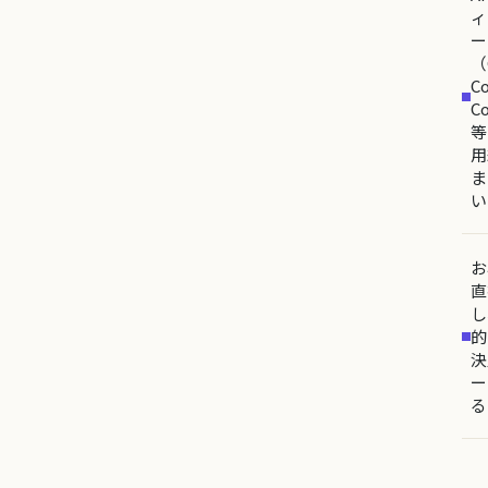
ィ
ー
（
Co
C
等
用
ま
い
お
直
し
的
決
ー
る