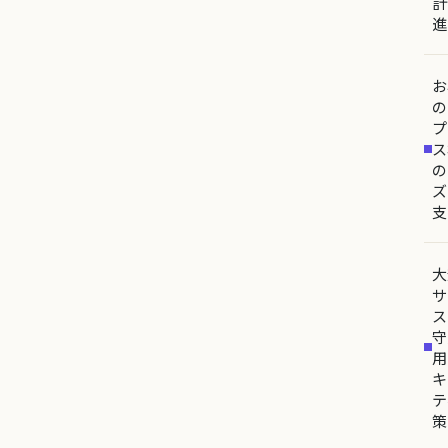
計
進
お
の
プ
ス
の
ズ
支
大
サ
ス
守
用
キ
テ
策