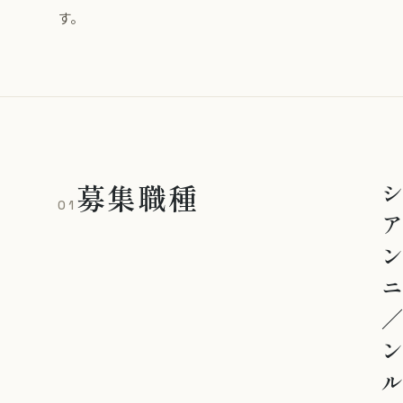
す。
募集職種
シ
01
ア
ン
ニ
／
ン
ル