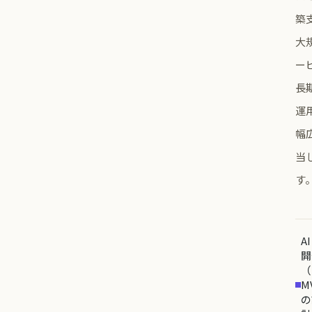
築
大
ー
長
運
幅
当
す
A
開
（
M
の