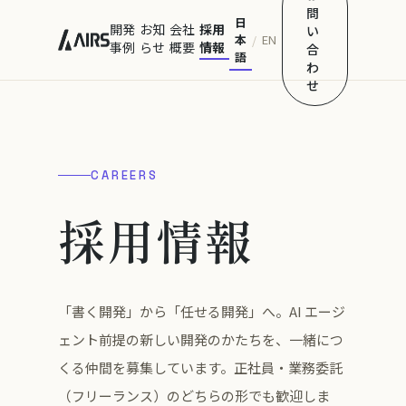
問
日
開発
お知
会社
採用
い
本
EN
/
事例
らせ
概要
情報
合
語
わ
せ
CAREERS
採用情報
「書く開発」から「任せる開発」へ。AI エージ
ェント前提の新しい開発のかたちを、一緒につ
くる仲間を募集しています。正社員・業務委託
（フリーランス）のどちらの形でも歓迎しま